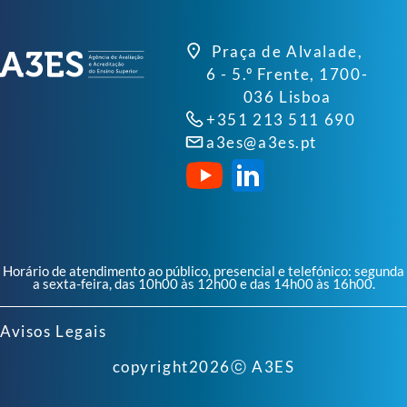
Praça de Alvalade,
6 - 5.º Frente, 1700-
036 Lisboa
+351 213 511 690
a3es@a3es.pt
Horário de atendimento ao público, presencial e telefónico: segunda
a sexta-feira, das 10h00 às 12h00 e das 14h00 às 16h00.
Avisos Legais
copyright
2026
ⓒ A3ES