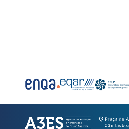
Praça de A
036 Lisbo