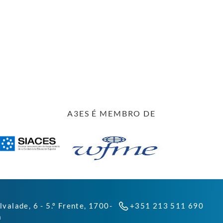
A3ES É MEMBRO DE
lvalade, 6 - 5.º Frente, 1700-
+351 213 511 690
a