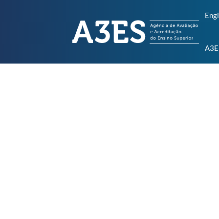
Engl
A3E