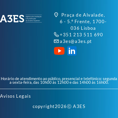
Praça de Alvalade,
6 - 5.º Frente, 1700-
036 Lisboa
+351 213 511 690
a3es@a3es.pt
Horário de atendimento ao público, presencial e telefónico: segunda
a sexta-feira, das 10h00 às 12h00 e das 14h00 às 16h00.
Avisos Legais
copyright
2026
ⓒ A3ES