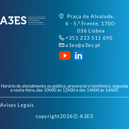
Praça de Alvalade,
6 - 5.º Frente, 1700-
036 Lisboa
+351 213 511 690
a3es@a3es.pt
Horário de atendimento ao público, presencial e telefónico: segunda
a sexta-feira, das 10h00 às 12h00 e das 14h00 às 16h00.
Avisos Legais
copyright
2026
ⓒ A3ES