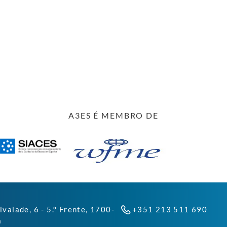
A3ES É MEMBRO DE
lvalade, 6 - 5.º Frente, 1700-
+351 213 511 690
a