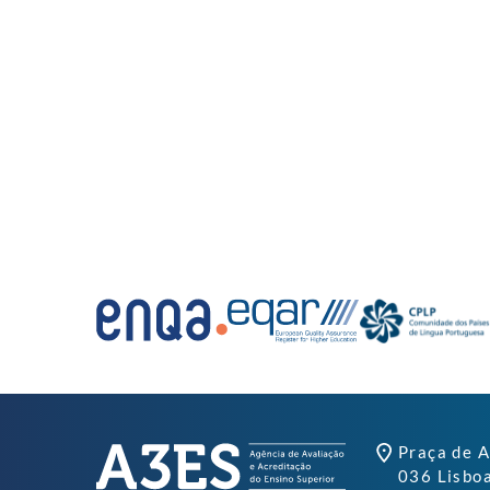
Praça de A
036 Lisbo