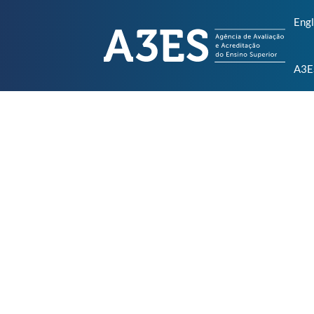
Engl
A3E