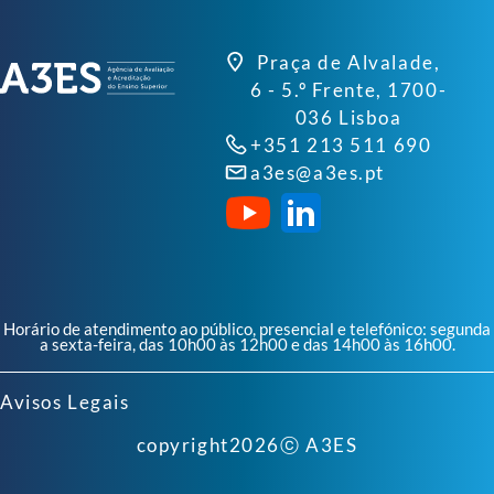
Praça de Alvalade,
6 - 5.º Frente, 1700-
036 Lisboa
+351 213 511 690
a3es@a3es.pt
Horário de atendimento ao público, presencial e telefónico: segunda
a sexta-feira, das 10h00 às 12h00 e das 14h00 às 16h00.
Avisos Legais
copyright
2026
ⓒ A3ES