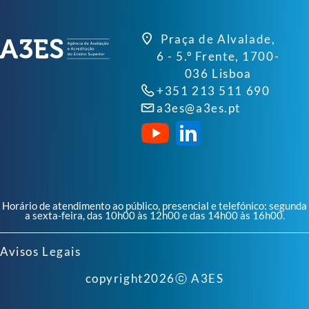
Praça de Alvalade,
6 - 5.º Frente, 1700-
036 Lisboa
+351 213 511 690
a3es@a3es.pt
Horário de atendimento ao público, presencial e telefónico: segunda
a sexta-feira, das 10h00 às 12h00 e das 14h00 às 16h00.
Avisos Legais
copyright
2026
ⓒ A3ES