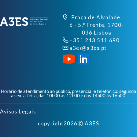
Praça de Alvalade,
6 - 5.º Frente, 1700-
036 Lisboa
+351 213 511 690
a3es@a3es.pt
Horário de atendimento ao público, presencial e telefónico: segunda
a sexta-feira, das 10h00 às 12h00 e das 14h00 às 16h00.
Avisos Legais
copyright
2026
ⓒ A3ES