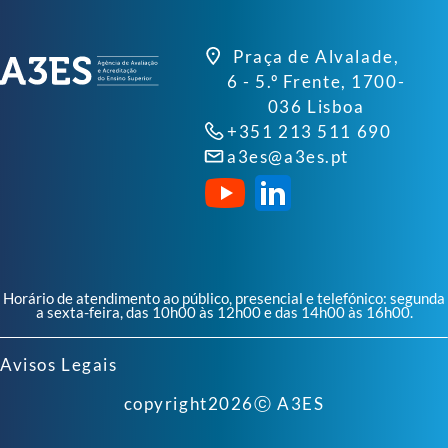
Praça de Alvalade,
6 - 5.º Frente, 1700-
036 Lisboa
+351 213 511 690
a3es@a3es.pt
Horário de atendimento ao público, presencial e telefónico: segunda
a sexta-feira, das 10h00 às 12h00 e das 14h00 às 16h00.
Avisos Legais
copyright
2026
ⓒ A3ES