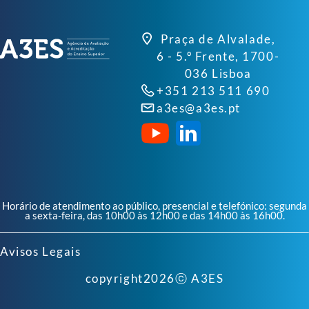
Praça de Alvalade,
6 - 5.º Frente, 1700-
036 Lisboa
+351 213 511 690
a3es@a3es.pt
Horário de atendimento ao público, presencial e telefónico: segunda
a sexta-feira, das 10h00 às 12h00 e das 14h00 às 16h00.
Avisos Legais
copyright
2026
ⓒ A3ES