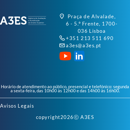
Praça de Alvalade,
6 - 5.º Frente, 1700-
036 Lisboa
+351 213 511 690
a3es@a3es.pt
Horário de atendimento ao público, presencial e telefónico: segunda
a sexta-feira, das 10h00 às 12h00 e das 14h00 às 16h00.
Avisos Legais
copyright
2026
ⓒ A3ES