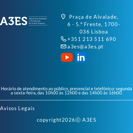
Praça de Alvalade,
6 - 5.º Frente, 1700-
036 Lisboa
+351 213 511 690
a3es@a3es.pt
Horário de atendimento ao público, presencial e telefónico: segunda
a sexta-feira, das 10h00 às 12h00 e das 14h00 às 16h00.
Avisos Legais
copyright
2026
ⓒ A3ES