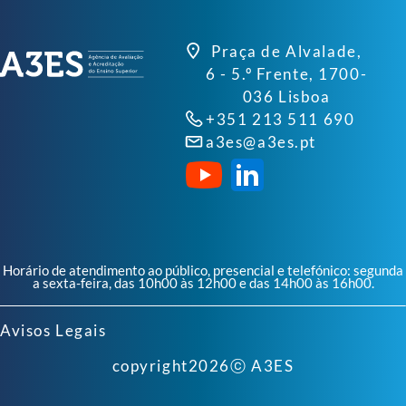
Praça de Alvalade,
6 - 5.º Frente, 1700-
036 Lisboa
+351 213 511 690
a3es@a3es.pt
Horário de atendimento ao público, presencial e telefónico: segunda
a sexta-feira, das 10h00 às 12h00 e das 14h00 às 16h00.
Avisos Legais
copyright
2026
ⓒ A3ES