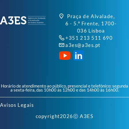
Praça de Alvalade,
6 - 5.º Frente, 1700-
036 Lisboa
+351 213 511 690
a3es@a3es.pt
Horário de atendimento ao público, presencial e telefónico: segunda
a sexta-feira, das 10h00 às 12h00 e das 14h00 às 16h00.
Avisos Legais
copyright
2026
ⓒ A3ES