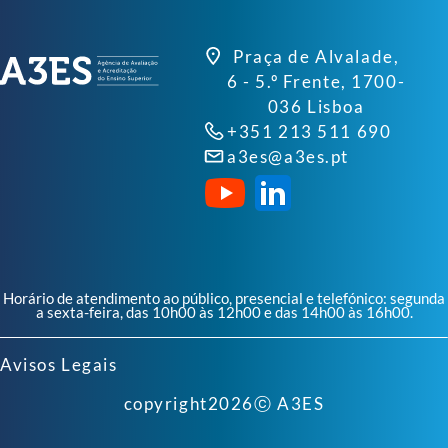
Praça de Alvalade,
6 - 5.º Frente, 1700-
036 Lisboa
+351 213 511 690
a3es@a3es.pt
Horário de atendimento ao público, presencial e telefónico: segunda
a sexta-feira, das 10h00 às 12h00 e das 14h00 às 16h00.
Avisos Legais
copyright
2026
ⓒ A3ES