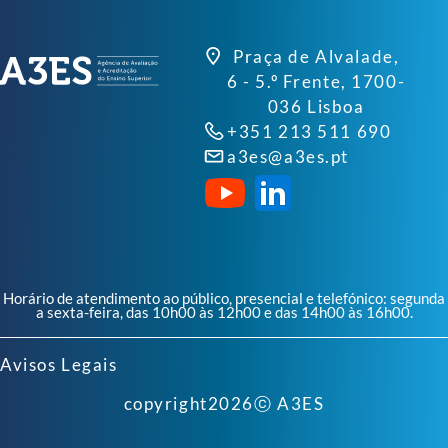
Praça de Alvalade,
6 - 5.º Frente, 1700-
036 Lisboa
+351 213 511 690
a3es@a3es.pt
Horário de atendimento ao público, presencial e telefónico: segunda
a sexta-feira, das 10h00 às 12h00 e das 14h00 às 16h00.
Avisos Legais
copyright
2026
ⓒ A3ES