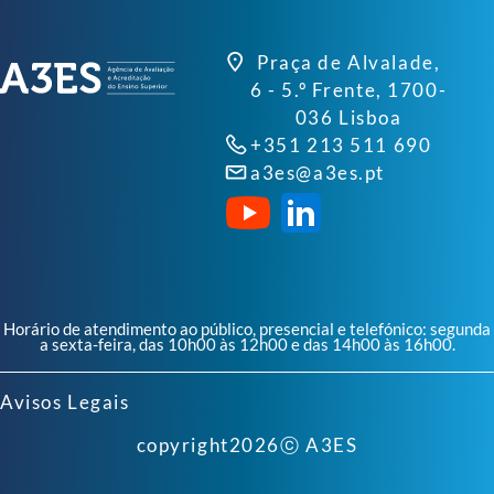
Praça de Alvalade,
6 - 5.º Frente, 1700-
036 Lisboa
+351 213 511 690
a3es@a3es.pt
Horário de atendimento ao público, presencial e telefónico: segunda
a sexta-feira, das 10h00 às 12h00 e das 14h00 às 16h00.
Avisos Legais
copyright
2026
ⓒ A3ES