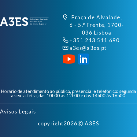
Praça de Alvalade,
6 - 5.º Frente, 1700-
036 Lisboa
+351 213 511 690
a3es@a3es.pt
Horário de atendimento ao público, presencial e telefónico: segunda
a sexta-feira, das 10h00 às 12h00 e das 14h00 às 16h00.
Avisos Legais
copyright
2026
ⓒ A3ES