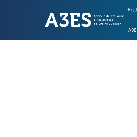
Engl
A3E