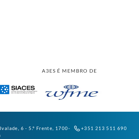
A3ES É MEMBRO DE
lvalade, 6 - 5.º Frente, 1700-
+351 213 511 690
a