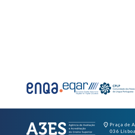
Praça de A
036 Lisbo