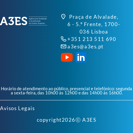
Praça de Alvalade,
6 - 5.º Frente, 1700-
036 Lisboa
+351 213 511 690
a3es@a3es.pt
Horário de atendimento ao público, presencial e telefónico: segunda
a sexta-feira, das 10h00 às 12h00 e das 14h00 às 16h00.
Avisos Legais
copyright
2026
ⓒ A3ES