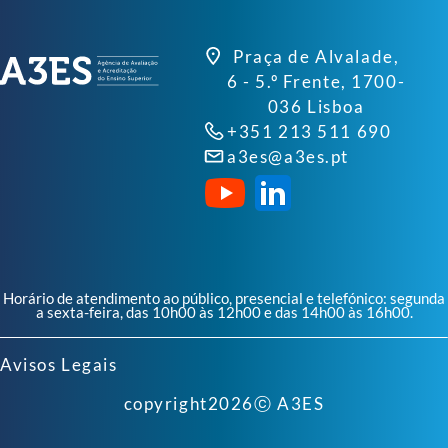
Praça de Alvalade,
6 - 5.º Frente, 1700-
036 Lisboa
+351 213 511 690
a3es@a3es.pt
Horário de atendimento ao público, presencial e telefónico: segunda
a sexta-feira, das 10h00 às 12h00 e das 14h00 às 16h00.
Avisos Legais
copyright
2026
ⓒ A3ES