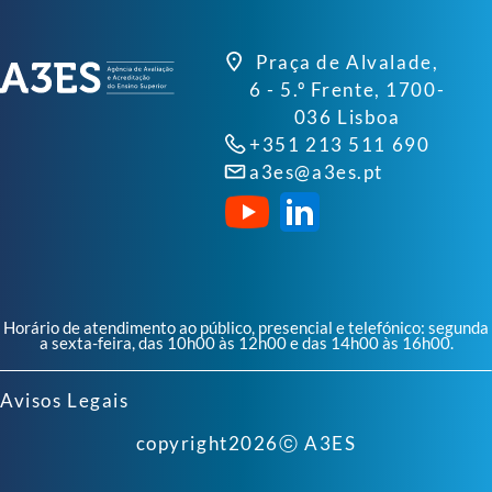
Praça de Alvalade,
6 - 5.º Frente, 1700-
036 Lisboa
+351 213 511 690
a3es@a3es.pt
Horário de atendimento ao público, presencial e telefónico: segunda
a sexta-feira, das 10h00 às 12h00 e das 14h00 às 16h00.
Avisos Legais
copyright
2026
ⓒ A3ES