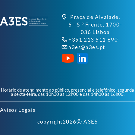
Praça de Alvalade,
6 - 5.º Frente, 1700-
036 Lisboa
+351 213 511 690
a3es@a3es.pt
Horário de atendimento ao público, presencial e telefónico: segunda
a sexta-feira, das 10h00 às 12h00 e das 14h00 às 16h00.
Avisos Legais
copyright
2026
ⓒ A3ES