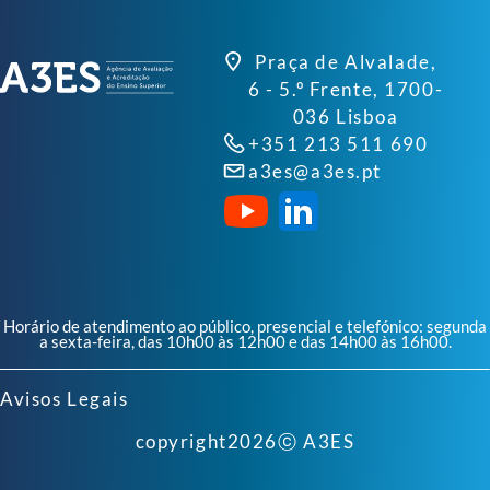
Praça de Alvalade,
6 - 5.º Frente, 1700-
036 Lisboa
+351 213 511 690
a3es@a3es.pt
Horário de atendimento ao público, presencial e telefónico: segunda
a sexta-feira, das 10h00 às 12h00 e das 14h00 às 16h00.
Avisos Legais
copyright
2026
ⓒ A3ES