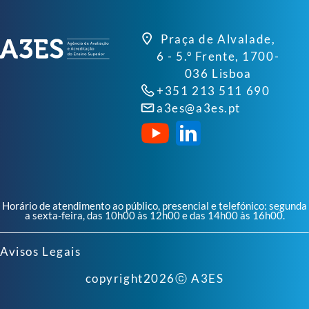
Praça de Alvalade,
6 - 5.º Frente, 1700-
036 Lisboa
+351 213 511 690
a3es@a3es.pt
Horário de atendimento ao público, presencial e telefónico: segunda
a sexta-feira, das 10h00 às 12h00 e das 14h00 às 16h00.
Avisos Legais
copyright
2026
ⓒ A3ES