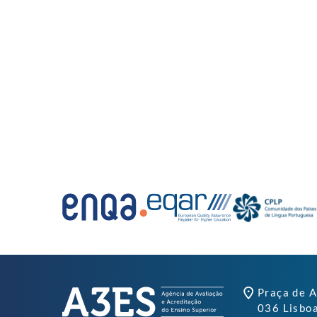
Praça de A
036 Lisbo