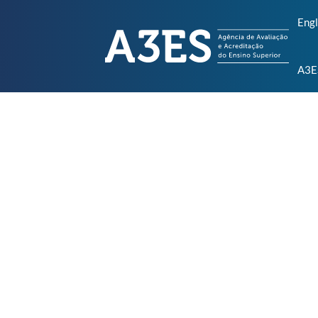
Engl
A3E