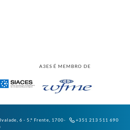
A3ES É MEMBRO DE
lvalade, 6 - 5.º Frente, 1700-
+351 213 511 690
a