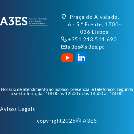
Praça de Alvalade,
6 - 5.º Frente, 1700-
036 Lisboa
+351 213 511 690
a3es@a3es.pt
Horário de atendimento ao público, presencial e telefónico: segunda
a sexta-feira, das 10h00 às 12h00 e das 14h00 às 16h00.
Avisos Legais
copyright
2026
ⓒ A3ES