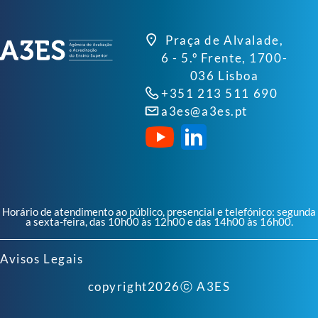
Praça de Alvalade,
6 - 5.º Frente, 1700-
036 Lisboa
+351 213 511 690
a3es@a3es.pt
Horário de atendimento ao público, presencial e telefónico: segunda
a sexta-feira, das 10h00 às 12h00 e das 14h00 às 16h00.
Avisos Legais
copyright
2026
ⓒ A3ES