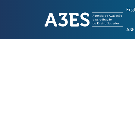
Engl
A3E