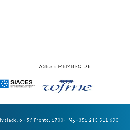
A3ES É MEMBRO DE
lvalade, 6 - 5.º Frente, 1700-
+351 213 511 690
a