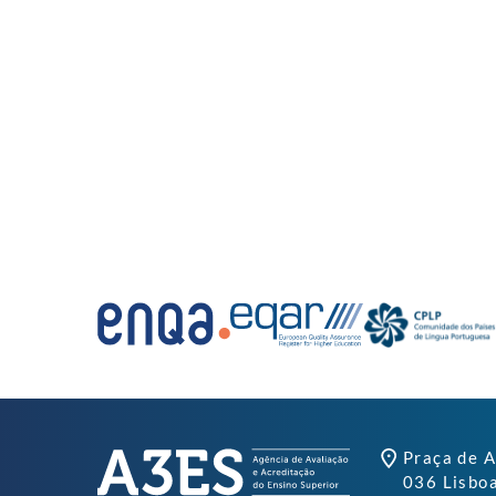
Praça de A
036 Lisbo