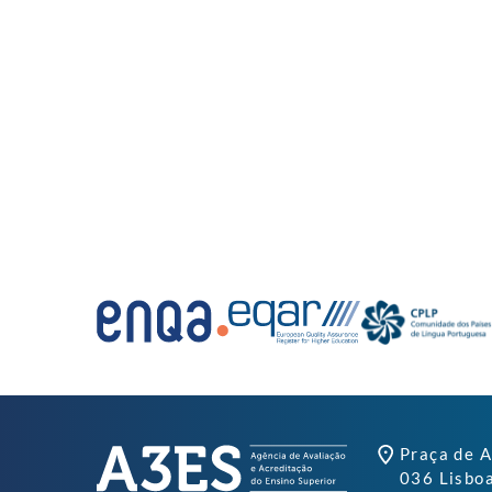
Praça de A
036 Lisbo