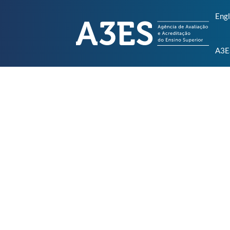
Engl
A3E