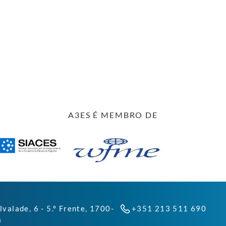
A3ES É MEMBRO DE
lvalade, 6 - 5.º Frente, 1700-
+351 213 511 690
a