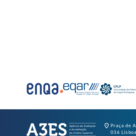
Praça de A
036 Lisbo