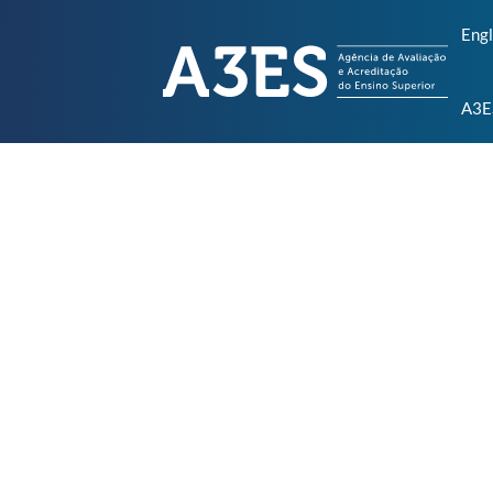
Engl
A3E