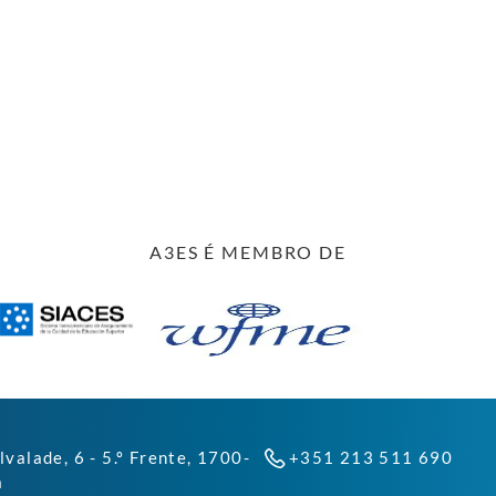
A3ES É MEMBRO DE
lvalade, 6 - 5.º Frente, 1700-
+351 213 511 690
a