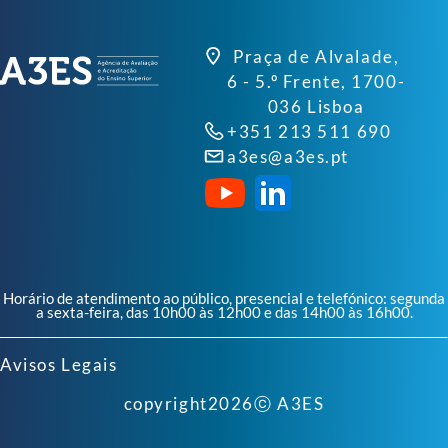
Praça de Alvalade,
6 - 5.º Frente, 1700-
036 Lisboa
+351 213 511 690
a3es@a3es.pt
Horário de atendimento ao público, presencial e telefónico: segunda
a sexta-feira, das 10h00 às 12h00 e das 14h00 às 16h00.
Avisos Legais
copyright
2026
ⓒ A3ES