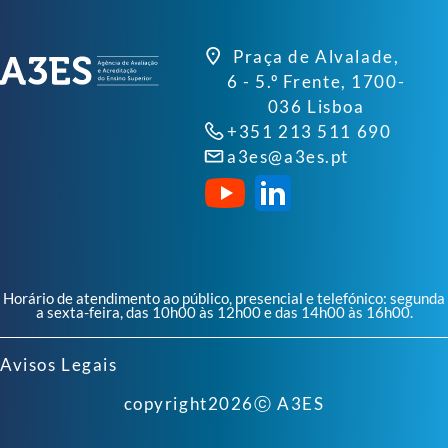
Praça de Alvalade,
6 - 5.º Frente, 1700-
036 Lisboa
+351 213 511 690
a3es@a3es.pt
Horário de atendimento ao público, presencial e telefónico: segunda
a sexta-feira, das 10h00 às 12h00 e das 14h00 às 16h00.
Avisos Legais
copyright
2026
ⓒ A3ES