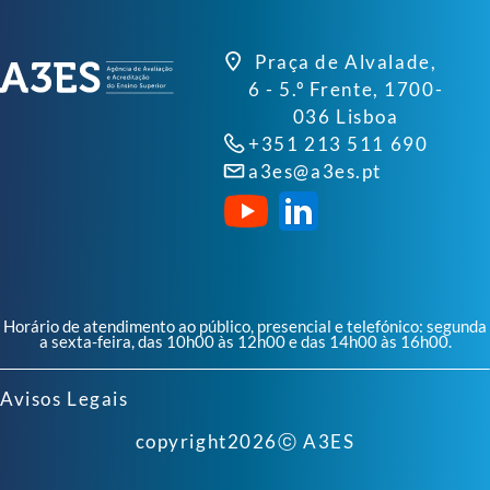
Praça de Alvalade,
6 - 5.º Frente, 1700-
036 Lisboa
+351 213 511 690
a3es@a3es.pt
Horário de atendimento ao público, presencial e telefónico: segunda
a sexta-feira, das 10h00 às 12h00 e das 14h00 às 16h00.
Avisos Legais
copyright
2026
ⓒ A3ES