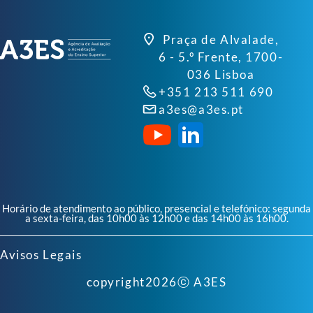
Praça de Alvalade,
6 - 5.º Frente, 1700-
036 Lisboa
+351 213 511 690
a3es@a3es.pt
Horário de atendimento ao público, presencial e telefónico: segunda
a sexta-feira, das 10h00 às 12h00 e das 14h00 às 16h00.
Avisos Legais
copyright
2026
ⓒ A3ES