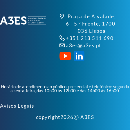
Praça de Alvalade,
6 - 5.º Frente, 1700-
036 Lisboa
+351 213 511 690
a3es@a3es.pt
Horário de atendimento ao público, presencial e telefónico: segunda
a sexta-feira, das 10h00 às 12h00 e das 14h00 às 16h00.
Avisos Legais
copyright
2026
ⓒ A3ES