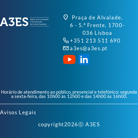
Praça de Alvalade,
6 - 5.º Frente, 1700-
036 Lisboa
+351 213 511 690
a3es@a3es.pt
Horário de atendimento ao público, presencial e telefónico: segunda
a sexta-feira, das 10h00 às 12h00 e das 14h00 às 16h00.
Avisos Legais
copyright
2026
ⓒ A3ES