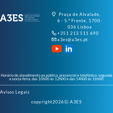
Praça de Alvalade,
6 - 5.º Frente, 1700-
036 Lisboa
+351 213 511 690
a3es@a3es.pt
Horário de atendimento ao público, presencial e telefónico: segunda
a sexta-feira, das 10h00 às 12h00 e das 14h00 às 16h00.
Avisos Legais
copyright
2026
ⓒ A3ES