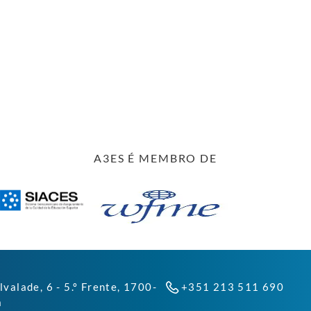
A3ES É MEMBRO DE
lvalade, 6 - 5.º Frente, 1700-
+351 213 511 690
a