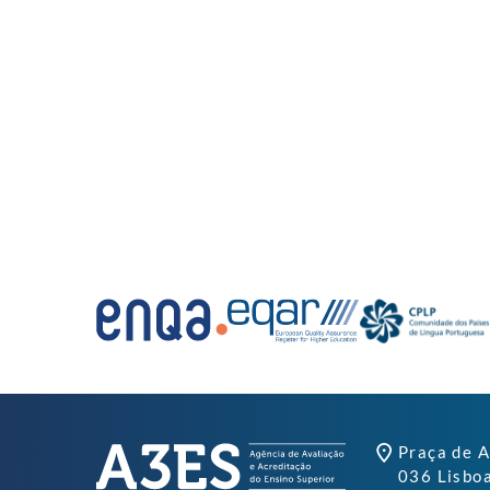
Praça de A
036 Lisbo