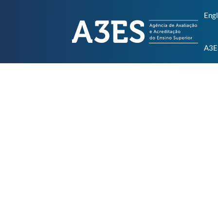
Engl
A3E