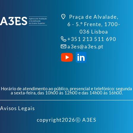
Praça de Alvalade,
6 - 5.º Frente, 1700-
036 Lisboa
+351 213 511 690
a3es@a3es.pt
Horário de atendimento ao público, presencial e telefónico: segunda
a sexta-feira, das 10h00 às 12h00 e das 14h00 às 16h00.
Avisos Legais
copyright
2026
ⓒ A3ES