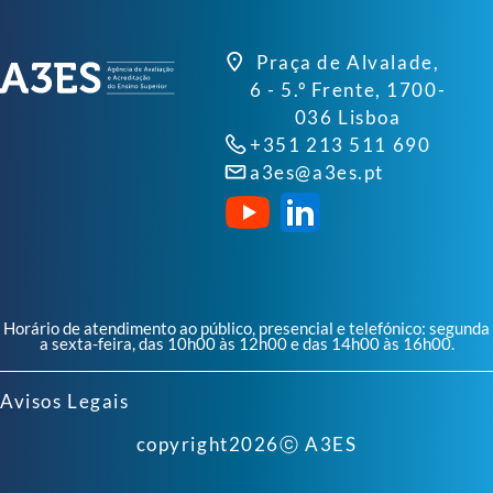
Praça de Alvalade,
6 - 5.º Frente, 1700-
036 Lisboa
+351 213 511 690
a3es@a3es.pt
Horário de atendimento ao público, presencial e telefónico: segunda
a sexta-feira, das 10h00 às 12h00 e das 14h00 às 16h00.
Avisos Legais
copyright
2026
ⓒ A3ES