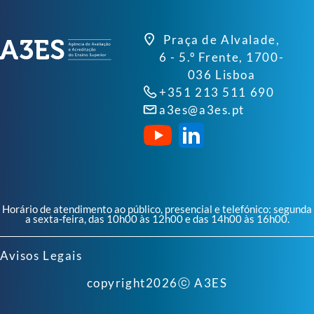
Praça de Alvalade,
6 - 5.º Frente, 1700-
036 Lisboa
+351 213 511 690
a3es@a3es.pt
Horário de atendimento ao público, presencial e telefónico: segunda
a sexta-feira, das 10h00 às 12h00 e das 14h00 às 16h00.
Avisos Legais
copyright
2026
ⓒ A3ES