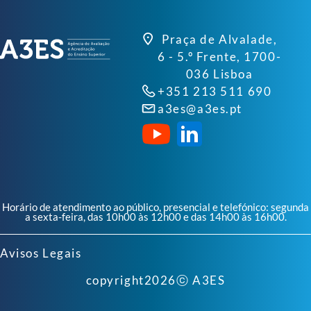
Praça de Alvalade,
6 - 5.º Frente, 1700-
036 Lisboa
+351 213 511 690
a3es@a3es.pt
Horário de atendimento ao público, presencial e telefónico: segunda
a sexta-feira, das 10h00 às 12h00 e das 14h00 às 16h00.
Avisos Legais
copyright
2026
ⓒ A3ES