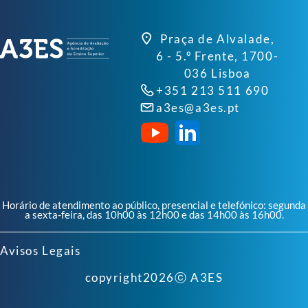
Praça de Alvalade,
6 - 5.º Frente, 1700-
036 Lisboa
+351 213 511 690
a3es@a3es.pt
Horário de atendimento ao público, presencial e telefónico: segunda
a sexta-feira, das 10h00 às 12h00 e das 14h00 às 16h00.
Avisos Legais
copyright
2026
ⓒ A3ES