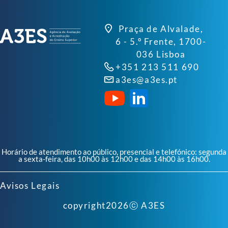
Praça de Alvalade,
6 - 5.º Frente, 1700-
036 Lisboa
+351 213 511 690
a3es@a3es.pt
Horário de atendimento ao público, presencial e telefónico: segunda
a sexta-feira, das 10h00 às 12h00 e das 14h00 às 16h00.
Avisos Legais
copyright
2026
ⓒ A3ES