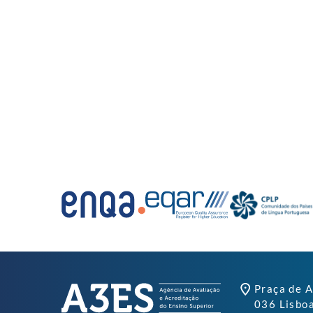
Praça de A
036 Lisbo