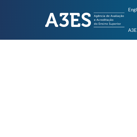
Engl
A3E