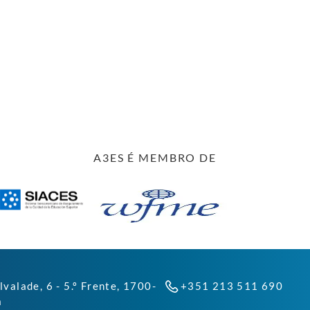
A3ES É MEMBRO DE
lvalade, 6 - 5.º Frente, 1700-
+351 213 511 690
a