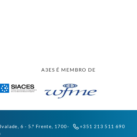
A3ES É MEMBRO DE
lvalade, 6 - 5.º Frente, 1700-
+351 213 511 690
a