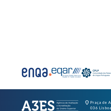
Praça de A
036 Lisbo