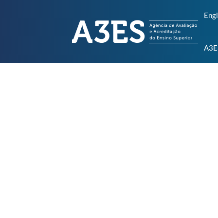
Engl
A3E