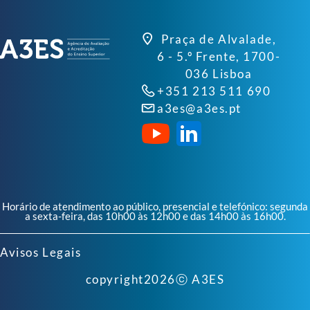
Praça de Alvalade,
6 - 5.º Frente, 1700-
036 Lisboa
+351 213 511 690
a3es@a3es.pt
Horário de atendimento ao público, presencial e telefónico: segunda
a sexta-feira, das 10h00 às 12h00 e das 14h00 às 16h00.
Avisos Legais
copyright
2026
ⓒ A3ES