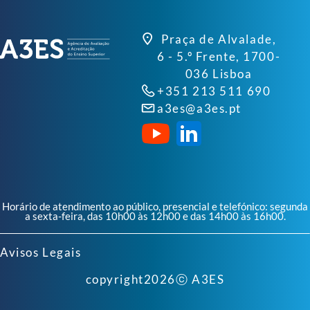
Praça de Alvalade,
6 - 5.º Frente, 1700-
036 Lisboa
+351 213 511 690
a3es@a3es.pt
Horário de atendimento ao público, presencial e telefónico: segunda
a sexta-feira, das 10h00 às 12h00 e das 14h00 às 16h00.
Avisos Legais
copyright
2026
ⓒ A3ES