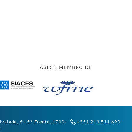
A3ES É MEMBRO DE
lvalade, 6 - 5.º Frente, 1700-
+351 213 511 690
a