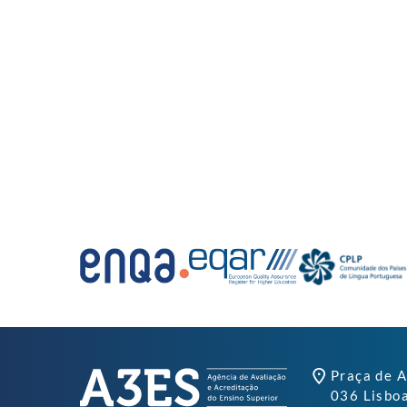
Praça de A
036 Lisbo