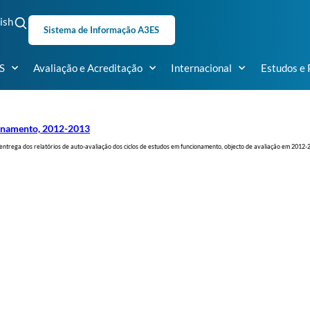
ish
Sistema de Informação A3ES
S
Avaliação e Acreditação
Internacional
Estudos e 
cionamento, 2012-2013
ntrega dos relatórios de auto-avaliação dos ciclos de estudos em funcionamento, objecto de avaliação em 2012